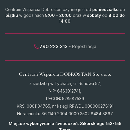
Centrum Wsparcia Dobrostan czynne jest od
poniedziałku
do
piątku
w godzinach
8:00 – 20:00
oraz w
soboty
od
8:00 do
14:00
.
790 223 313
- Rejestracja
Centrum Wsparcia DOBROSTAN Sp. z o.o.
z siedzibą w Tychach, ul. Runowa 52,
NIP: 6463012741,
REGON: 528587539
KRS: 0001104765; nr księgi RPWDL 000000278191
Nr rachunku 86 1140 2004 0000 3502 8484 8867
Miejsce wykonywania świadczeń: Sikorskiego 153-155
Tychy