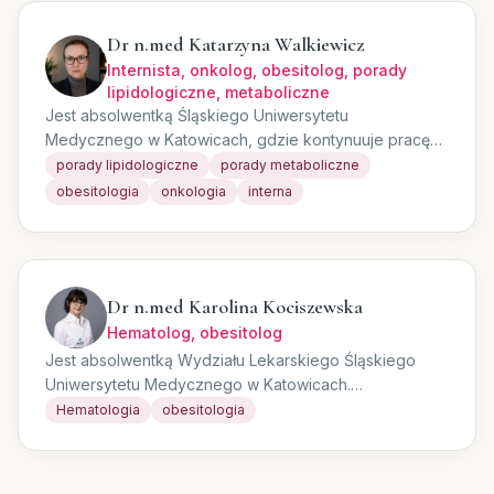
Dr n.med Katarzyna Walkiewicz
Internista, onkolog, obesitolog, porady
lipidologiczne, metaboliczne
Jest absolwentką Śląskiego Uniwersytetu
Medycznego w Katowicach, gdzie kontynuuje pracę
badawczo dydaktyczną. Specjalistka chorób
porady lipidologiczne
porady metaboliczne
wewnętrznych i onkologii klinicznej. Certyfikowany
obesitologia
onkologia
interna
lekarz obesitolog Polskiego Towarzystwa Leczenia
Otyłości, aktualnie w trakcie certyfikacji przez Polskie
Towarzystwo Lipidologiczne. Ukończyła również kurs
psychodietetyki. Udziela porad pacjentom dorosłym w
Dr n.med Karolina Kociszewska
zakresie: - diagnostyki i leczenia otyłości —
Hematolog, obesitolog
modyfikacja stylu życia, farmakoterapia oraz ocena
wskazań do leczenia bariatrycznego, - chorób
Jest absolwentką Wydziału Lekarskiego Śląskiego
metabolicznych — diagnostyka i leczenie stanów
Uniwersytetu Medycznego w Katowicach.
przedcukrzycowych, hipoglikemii reaktywnej oraz
Doświadczenie w dziedzinie hematologii zdobywała
Hematologia
obesitologia
wtórnych stanów insulinooporności, - zespołu
kolejno w Szpitalu Wojskowym MON w Warszawie oraz
policystycznych jajników (PCOS), wielogruczołowego
w Uniwersyteckim Centrum Klinicznym w Warszawie. W
zespołu metaboliczno jajnikowego oraz osteoporozy,
lipcu 2023 roku zakończyła rezydenturę z hematologii