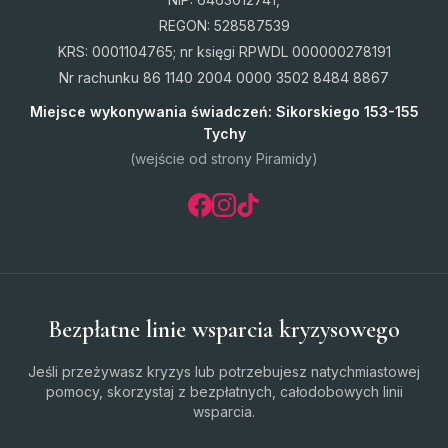
zagraniczne w Wolverhampton (The Royal
Wolverhampton NHS Trust) oraz dwukrotnie w
REGON: 528587539
Barcelonie (Vall d'Hebron Hospital). Trzykrotna
KRS: 0001104765; nr księgi RPWDL 000000278191
laureatka ogólnopolskiego konkursu literackiego dla
Nr rachunku 86 1140 2004 0000 3502 8484 8867
lekarzy „Przychodzi wena do lekarza"
Miejsce wykonywania świadczeń: Sikorskiego 153-155
organizowanego przez wydawnictwo Medycyna
Tychy
Praktyczna oraz Fundację Anny Dymnej zdobyła
kolejno trzecie, drugie i pierwsze miejsce. Posługuje
(wejście od strony Piramidy)
się językiem angielskim na poziomie C2 (certyfikat
CPE) oraz hiszpańskim na poziomie C1. Od czerwca
2026 prowadzi konsultacje obesitologiczne.
Bezpłatne linie wsparcia kryzysowego
Jeśli przeżywasz kryzys lub potrzebujesz natychmiastowej
pomocy, skorzystaj z bezpłatnych, całodobowych linii
wsparcia.